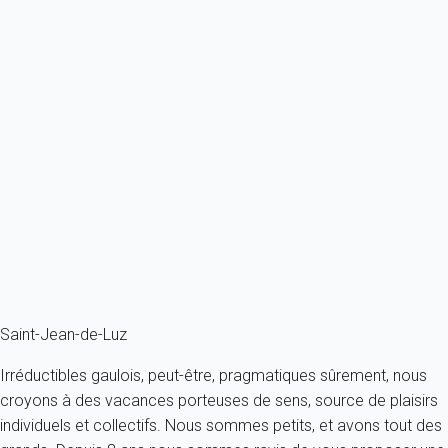
Previous
Next
Essentiel
Appartement 2 chambres Saint-jean-de-luz
France - Pays Basque - Saint-Jean-de-Luz
4 personnes - 2 chambres
À partir de
120€
/nuit
Ref : 71011
Fermer
Saint-Jean-de-Luz
Irréductibles gaulois, peut-être, pragmatiques sûrement, nous
croyons à des vacances porteuses de sens, source de plaisirs
individuels et collectifs. Nous sommes petits, et avons tout des