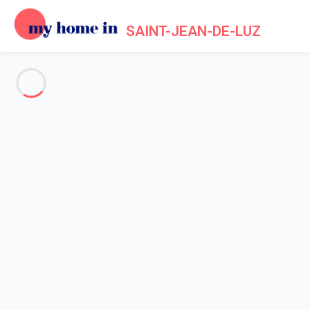
SAINT-JEAN-DE-LUZ
Voir toutes les photos
Aperçu
Description
Carte
Tarifs et disponibilités
Accueil
Location appartement Saint Jean de Luz
Appartement 2 chambres Saint-jean-de-luz
Appartement 2 chambres
Saint-jean-de-luz