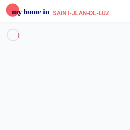
SAINT-JEAN-DE-LUZ
Voir toutes les photos
Aperçu
Carte
Tarifs et disponibilités
Avis (7)
Accueil
Location appartement Saint Jean de Luz
Appartement 1 chambre Saint-jean-de-luz
Appartement 1 chambre Saint-
jean-de-luz