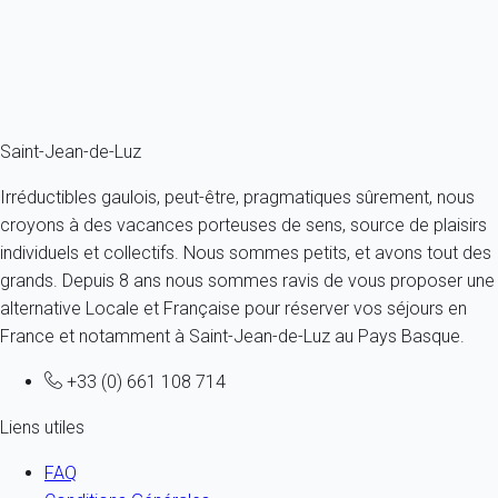
4 personnes - 1 chambre - 1 salle de bain
À partir de
117€
/nuit
Ref : 31972
Fermer
Saint-Jean-de-Luz
Irréductibles gaulois, peut-être, pragmatiques sûrement, nous
croyons à des vacances porteuses de sens, source de plaisirs
individuels et collectifs. Nous sommes petits, et avons tout des
grands. Depuis 8 ans nous sommes ravis de vous proposer une
alternative Locale et Française pour réserver vos séjours en
France et notamment à Saint-Jean-de-Luz au Pays Basque.
+33 (0) 661 108 714
Liens utiles
FAQ