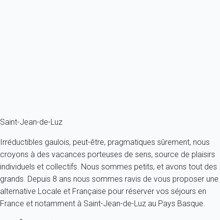
Appartement 2 chambres Sare
France - Pays Basque - Sare
4 personnes - 2 chambres - 1 salle de bain
À partir de
83€
/nuit
Ref : 94084
Fermer
Saint-Jean-de-Luz
Irréductibles gaulois, peut-être, pragmatiques sûrement, nous
croyons à des vacances porteuses de sens, source de plaisirs
individuels et collectifs. Nous sommes petits, et avons tout des
grands. Depuis 8 ans nous sommes ravis de vous proposer une
alternative Locale et Française pour réserver vos séjours en
France et notamment à Saint-Jean-de-Luz au Pays Basque.