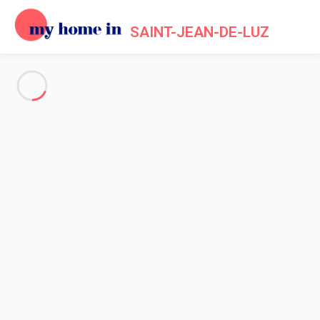
SAINT-JEAN-DE-LUZ
Voir toutes les photos
Aperçu
Description
Carte
Tarifs et disponibilités
Avis (5)
Accueil
Appartement 1 chambre Bidart
Appartement 1 chambre Bidart
Hébergement proposé par
Sarah
- Membre du réseau de